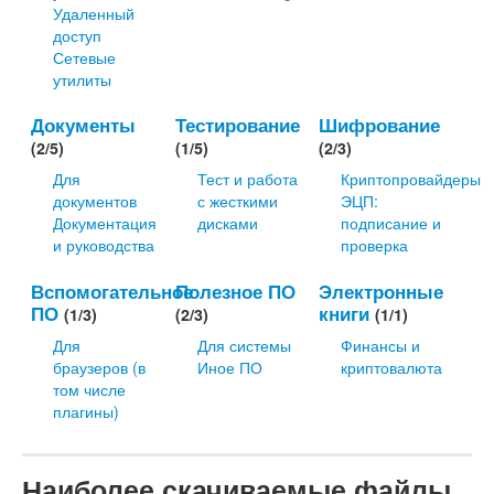
Удаленный
доступ
Сетевые
утилиты
Документы
Тестирование
Шифрование
(2/5)
(1/5)
(2/3)
Для
Тест и работа
Криптопровайдеры
документов
с жесткими
ЭЦП:
Документация
дисками
подписание и
и руководства
проверка
Вспомогательное
Полезное ПО
Электронные
ПО
книги
(1/3)
(2/3)
(1/1)
Для
Для системы
Финансы и
браузеров (в
Иное ПО
криптовалюта
том числе
плагины)
Наиболее скачиваемые файлы