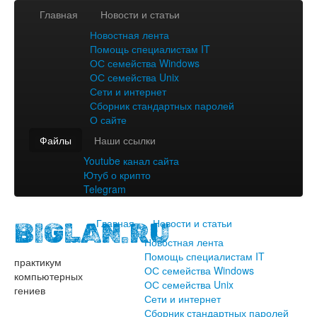
Главная
Новости и статьи
Новостная лента
Помощь специалистам IT
ОС семейства Windows
ОС семейства Unix
Сети и интернет
Сборник стандартных паролей
О сайте
Файлы
Наши ссылки
Youtube канал сайта
Ютуб о крипто
Telegram
Главная
Новости и статьи
BIGLAN.RU
Новостная лента
Помощь специалистам IT
практикум
ОС семейства Windows
компьютерных
ОС семейства Unix
гениев
Сети и интернет
Сборник стандартных паролей