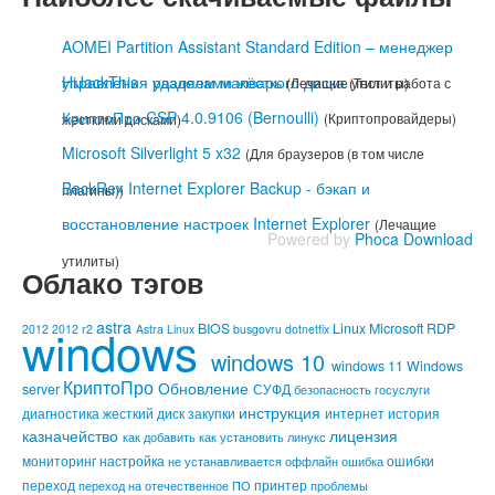
AOMEI Partition Assistant Standard Edition – менеджер
управления разделами жёсткого диска
HiJackThis - удаляем малварь
(Лечащие утилиты)
(Тест и работа с
КриптоПро CSP 4.0.9106 (Bernoulli)
(Криптопровайдеры)
жесткими дисками)
Microsoft Silverlight 5 x32
(Для браузеров (в том числе
BackRex Internet Explorer Backup - бэкап и
плагины))
восстановление настроек Internet Explorer
(Лечащие
Powered by
Phoca Download
утилиты)
Облако тэгов
astra
windows
BIOS
Linux
Microsoft
RDP
2012
2012 r2
Astra Linux
busgovru
dotnetfix
windows 10
windows 11
Windows
КриптоПро
Обновление
server
СУФД
безопасность
госуслуги
инструкция
диагностика
жесткий диск
закупки
интернет
история
казначейство
лицензия
как добавить
как установить
линукс
мониторинг
настройка
ошибки
не устанавливается
оффлайн
ошибка
переход
принтер
переход на отечественное ПО
проблемы