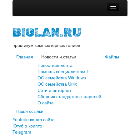
Главная
BIGLAN.RU
Новости и статьи
Новостная лента
практикум компьютерных гениев
Помощь специалистам IT
Главная
ОС семейства Windows
Новости и статьи
Файлы
ОС семейства Unix
Новостная лента
Сети и интернет
Помощь специалистам IT
Сборник стандартных паролей
ОС семейства Windows
О сайте
ОС семейства Unix
Сети и интернет
Файлы
Сборник стандартных паролей
Наши ссылки
О сайте
Youtube канал сайта
Наши ссылки
Ютуб о крипто
Youtube канал сайта
Telegram
Ютуб о крипто
Telegram