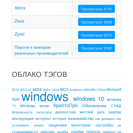
Xerox
Просмотров: 4705
Zeus
Просмотров: 4059
Zyxel
Просмотров: 5012
Пароли к камерам
Просмотров: 2042
различных производителей
ОБЛАКО ТЭГОВ
astra
windows
BIOS
Linux
Microsoft
2012
2012 r2
Astra Linux
busgovru
dotnetfix
windows 10
RDP
windows
КриптоПро
Обновление
11
Windows server
СУФД
диагностика
жесткий диск
закупки
безопасность
госуслуги
инструкция
казначейство
интернет
история
как добавить
как
лицензия
мониторинг
настройка
установить
линукс
не
ошибки
переход
устанавливается
оффлайн
ошибка
переход на