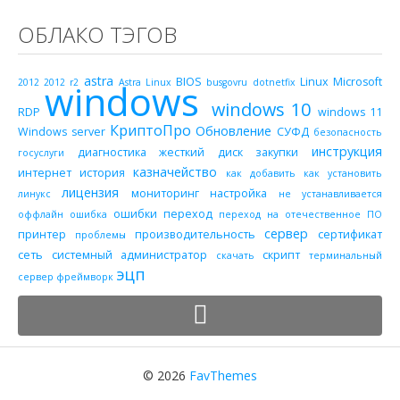
ОБЛАКО ТЭГОВ
astra
BIOS
Linux
Microsoft
2012
2012 r2
windows
Astra Linux
busgovru
dotnetfix
windows 10
RDP
windows 11
КриптоПро
Обновление
Windows server
СУФД
безопасность
инструкция
диагностика
жесткий диск
закупки
госуслуги
казначейство
интернет
история
как добавить
как установить
лицензия
мониторинг
настройка
линукс
не устанавливается
ошибки
переход
оффлайн
ошибка
переход на отечественное ПО
сервер
принтер
производительность
сертификат
проблемы
сеть
системный администратор
скрипт
скачать
терминальный
эцп
сервер
фреймворк
© 2026
FavThemes