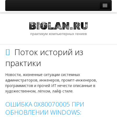
Главная
BIGLAN.RU
Новости и статьи
практикум компьютерных гениев
Новостная лента
Помощь специалистам IT
Поток историй из
ОС семейства Windows
практики
ОС семейства Unix
Сети и интернет
Новости, жизненные ситуации системных
Сборник стандартных паролей
администраторов, инженеров, промпт-инженеров,
программистов и прочей ИТ нечести описанные в
О сайте
художественном, лёгком, лайф стиле.
Файлы
ОШИБКА 0X80070005 ПРИ
Наши ссылки
ОБНОВЛЕНИИ WINDOWS:
Youtube канал сайта