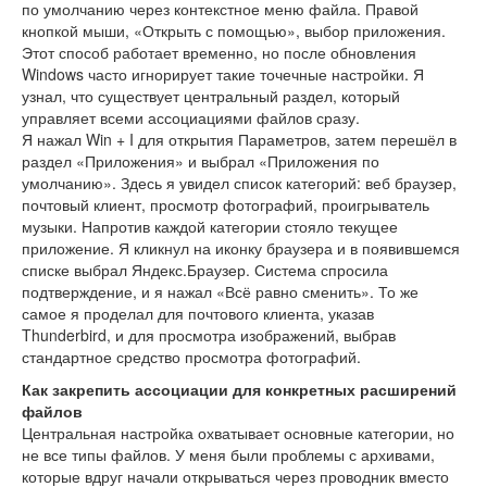
по умолчанию через контекстное меню файла. Правой
кнопкой мыши, «Открыть с помощью», выбор приложения.
Этот способ работает временно, но после обновления
Windows часто игнорирует такие точечные настройки. Я
узнал, что существует центральный раздел, который
управляет всеми ассоциациями файлов сразу.
Я нажал Win + I для открытия Параметров, затем перешёл в
раздел «Приложения» и выбрал «Приложения по
умолчанию». Здесь я увидел список категорий: веб браузер,
почтовый клиент, просмотр фотографий, проигрыватель
музыки. Напротив каждой категории стояло текущее
приложение. Я кликнул на иконку браузера и в появившемся
списке выбрал Яндекс.Браузер. Система спросила
подтверждение, и я нажал «Всё равно сменить». То же
самое я проделал для почтового клиента, указав
Thunderbird, и для просмотра изображений, выбрав
стандартное средство просмотра фотографий.
Как закрепить ассоциации для конкретных расширений
файлов
Центральная настройка охватывает основные категории, но
не все типы файлов. У меня были проблемы с архивами,
которые вдруг начали открываться через проводник вместо