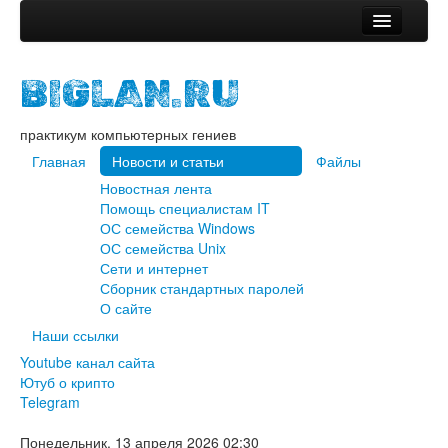
Главная
BIGLAN.RU
Новости и статьи
Новостная лента
практикум компьютерных гениев
Помощь специалистам IT
ОС семейства Windows
Главная
Новости и статьи
Файлы
ОС семейства Unix
Новостная лента
Сети и интернет
Помощь специалистам IT
Сборник стандартных паролей
ОС семейства Windows
О сайте
ОС семейства Unix
Файлы
Сети и интернет
Сборник стандартных паролей
Наши ссылки
О сайте
Youtube канал сайта
Наши ссылки
Ютуб о крипто
Youtube канал сайта
Telegram
Ютуб о крипто
Telegram
Понедельник, 13 апреля 2026 02:30