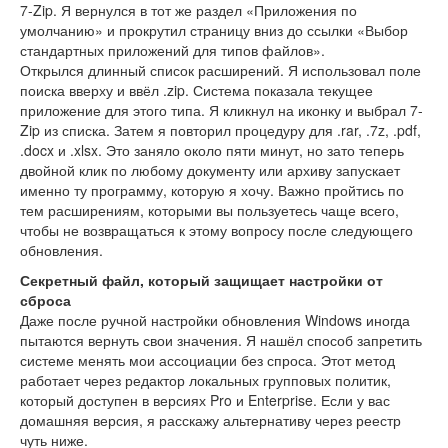
7-Zip. Я вернулся в тот же раздел «Приложения по
умолчанию» и прокрутил страницу вниз до ссылки «Выбор
стандартных приложений для типов файлов».
Открылся длинный список расширений. Я использовал поле
поиска вверху и ввёл .zip. Система показала текущее
приложение для этого типа. Я кликнул на иконку и выбрал 7-
Zip из списка. Затем я повторил процедуру для .rar, .7z, .pdf,
.docx и .xlsx. Это заняло около пяти минут, но зато теперь
двойной клик по любому документу или архиву запускает
именно ту программу, которую я хочу. Важно пройтись по
тем расширениям, которыми вы пользуетесь чаще всего,
чтобы не возвращаться к этому вопросу после следующего
обновления.
Секретный файл, который защищает настройки от
сброса
Даже после ручной настройки обновления Windows иногда
пытаются вернуть свои значения. Я нашёл способ запретить
системе менять мои ассоциации без спроса. Этот метод
работает через редактор локальных групповых политик,
который доступен в версиях Pro и Enterprise. Если у вас
домашняя версия, я расскажу альтернативу через реестр
чуть ниже.