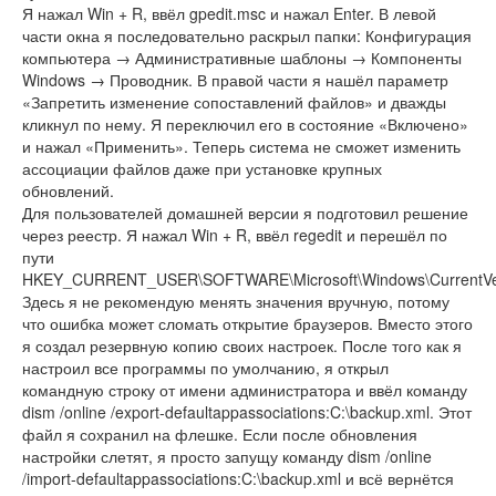
Я нажал Win + R, ввёл gpedit.msc и нажал Enter. В левой
части окна я последовательно раскрыл папки: Конфигурация
компьютера → Административные шаблоны → Компоненты
Windows → Проводник. В правой части я нашёл параметр
«Запретить изменение сопоставлений файлов» и дважды
кликнул по нему. Я переключил его в состояние «Включено»
и нажал «Применить». Теперь система не сможет изменить
ассоциации файлов даже при установке крупных
обновлений.
Для пользователей домашней версии я подготовил решение
через реестр. Я нажал Win + R, ввёл regedit и перешёл по
пути
HKEY_CURRENT_USER\SOFTWARE\Microsoft\Windows\CurrentVersio
Здесь я не рекомендую менять значения вручную, потому
что ошибка может сломать открытие браузеров. Вместо этого
я создал резервную копию своих настроек. После того как я
настроил все программы по умолчанию, я открыл
командную строку от имени администратора и ввёл команду
dism /online /export-defaultappassociations:C:\backup.xml. Этот
файл я сохранил на флешке. Если после обновления
настройки слетят, я просто запущу команду dism /online
/import-defaultappassociations:C:\backup.xml и всё вернётся