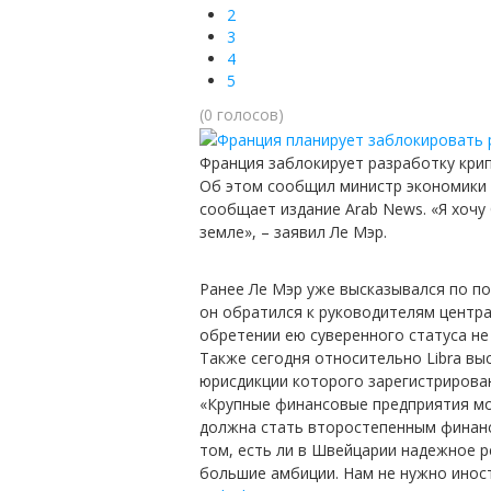
2
3
4
5
(0 голосов)
Франция заблокирует разработку крип
Об этом сообщил министр экономики 
сообщает издание Arab News. «Я хочу
земле», – заявил Ле Мэр.
Ранее Ле Мэр уже высказывался по по
он обратился к руководителям центра
обретении ею суверенного статуса не 
Также сегодня относительно Libra в
юрисдикции которого зарегистрирован 
«Крупные финансовые предприятия мог
должна стать второстепенным финанс
том, есть ли в Швейцарии надежное р
большие амбиции. Нам не нужно иност