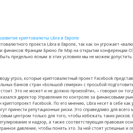
товалютного проекта Libra в Европе, так как он угрожает «вал
и финансов Франции Брюно Ле Мэр на открытии конференции О
 быть предельно ясным: в этих условиях мы не можем допустить 
воду угроз, которые криптовалютный проект Facebook представ
льных банков стран «Большой семерки» с просьбой подготовить
стоит. Это не может и не должно произойти», – говорил он тогд
ысказался директор Управления по контролю за финансовыми ры
криптопроект Facebook. По его мнению, Libra несет в себе как 
ут принести репутационные риски. Это справедливо для всего м
овым центром только для того, чтобы избежать таких рисков.
егулирование и надзор, а также соответствующая правовая основ
ранное давление, чтобы понять это. За ней стоят успешные и о