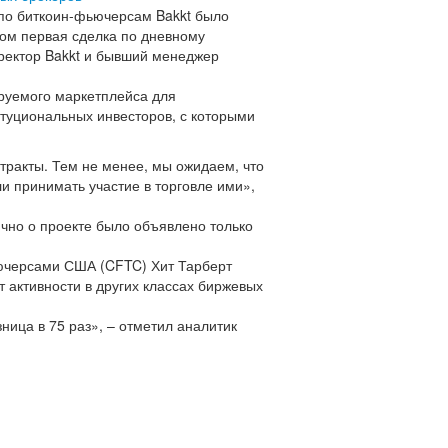
 по биткоин-фьючерсам Bakkt было
том первая сделка по дневному
иректор Bakkt и бывший менеджер
ируемого маркетплейса для
титуциональных инвесторов, с которыми
тракты. Тем не менее, мы ожидаем, что
и принимать участие в торговле ими»,
лично о проекте было объявлено только
ьючерсами США (CFTC) Хит Тарберт
т активности в других классах биржевых
зница в 75 раз», – отметил аналитик