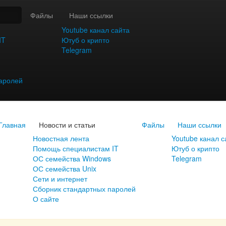
Файлы
Наши ссылки
Youtube канал сайта
IT
Ютуб о крипто
Telegram
аролей
Главная
Новости и статьи
Файлы
Наши ссылки
Новостная лента
Youtube канал с
Помощь специалистам IT
Ютуб о крипто
ОС семейства Windows
Telegram
ОС семейства Unix
Сети и интернет
Сборник стандартных паролей
О сайте