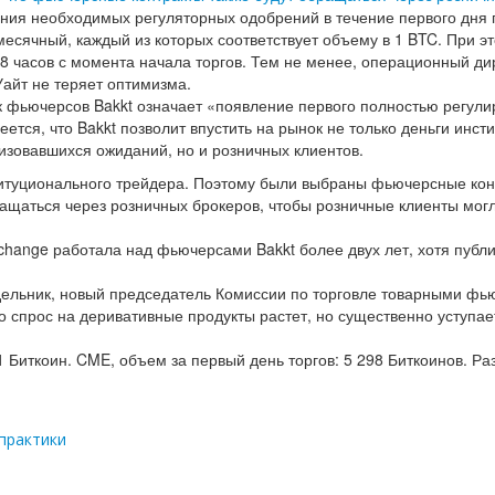
дания необходимых регуляторных одобрений в течение первого дня
месячный, каждый из которых соответствует объему в 1 BTC. При э
18 часов с момента начала торгов. Тем не менее, операционный д
айт не теряет оптимизма.
к фьючерсов Bakkt означает «появление первого полностью регул
ется, что Bakkt позволит впустить на рынок не только деньги инс
изовавшихся ожиданий, но и розничных клиентов.
титуционального трейдера. Поэтому были выбраны фьючерсные кон
ащаться через розничных брокеров, чтобы розничные клиенты могл
 Exchange работала над фьючерсами Bakkt более двух лет, хотя пуб
едельник, новый председатель Комиссии по торговле товарными ф
то спрос на деривативные продукты растет, но существенно уступае
1 Биткоин. CME, объем за первый день торгов: 5 298 Биткоинов. Ра
практики