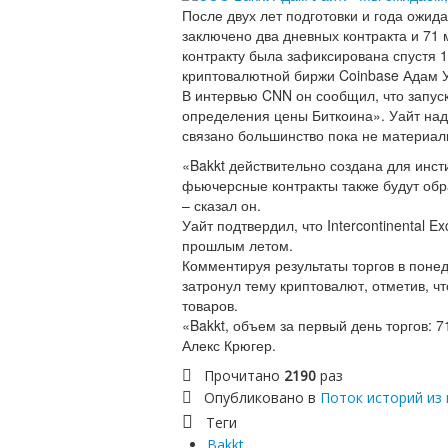
После двух лет подготовки и года ожи
заключено два дневных контракта и 71 
контракту была зафиксирована спустя 
криптовалютной биржи Coinbase Адам У
В интервью CNN он сообщил, что запус
определения цены Биткоина». Уайт наде
связано большинство пока не материал
«Bakkt действительно создана для инс
фьючерсные контракты также будут обр
– сказал он.
Уайт подтвердил, что Intercontinental
прошлым летом.
Комментируя результаты торгов в пон
затронул тему криптовалют, отметив, ч
товаров.
«Bakkt, объем за первый день торгов: 7
Алекс Крюгер.
Прочитано
2190
раз
Опубликовано в
Поток историй из 
Теги
Bakkt