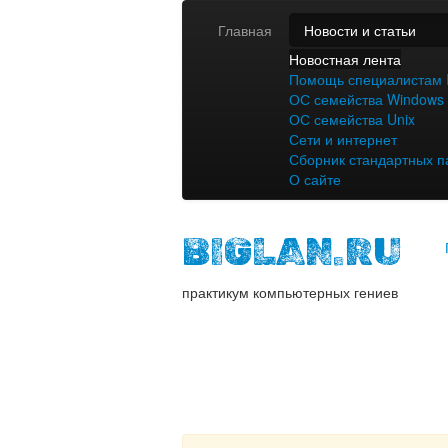
Главная
Новости и статьи
Новостная лента
Помощь специалистам 
ОС семейства Windows
ОС семейства Unix
Сети и интернет
Сборник стандартных п
О сайте
BIGLAN.RU
практикум компьютерных гениев