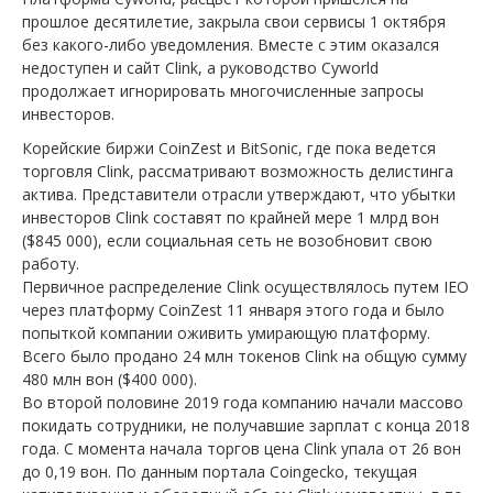
прошлое десятилетие, закрыла свои сервисы 1 октября
без какого-либо уведомления. Вместе с этим оказался
недоступен и сайт Clink, а руководство Cyworld
продолжает игнорировать многочисленные запросы
инвесторов.
Корейские биржи CoinZest и BitSonic, где пока ведется
торговля Clink, рассматривают возможность делистинга
актива. Представители отрасли утверждают, что убытки
инвесторов Clink составят по крайней мере 1 млрд вон
($845 000), если социальная сеть не возобновит свою
работу.
Первичное распределение Clink осуществлялось путем IEO
через платформу CoinZest 11 января этого года и было
попыткой компании оживить умирающую платформу.
Всего было продано 24 млн токенов Clink на общую сумму
480 млн вон ($400 000).
Во второй половине 2019 года компанию начали массово
покидать сотрудники, не получавшие зарплат с конца 2018
года. С момента начала торгов цена Clink упала от 26 вон
до 0,19 вон. По данным портала Coingecko, текущая