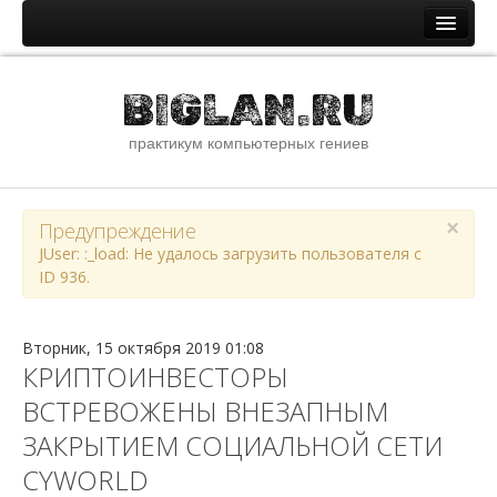
Главная
BIGLAN.RU
Новости и статьи
практикум компьютерных гениев
Новостная лента
Помощь специалистам IT
ОС семейства Windows
×
Предупреждение
JUser: :_load: Не удалось загрузить пользователя с
ОС семейства Unix
ID 936.
Сети и интернет
Сборник стандартных паролей
Вторник, 15 октября 2019 01:08
КРИПТОИНВЕСТОРЫ
О сайте
ВСТРЕВОЖЕНЫ ВНЕЗАПНЫМ
Файлы
ЗАКРЫТИЕМ СОЦИАЛЬНОЙ СЕТИ
Наши ссылки
CYWORLD
Youtube канал сайта