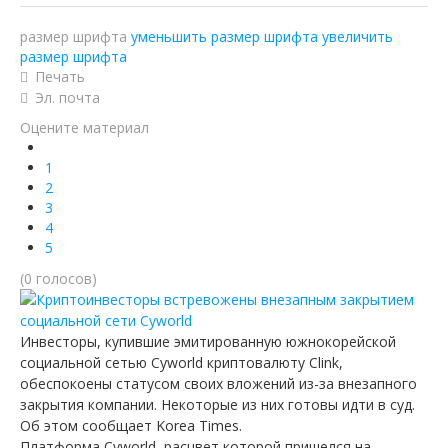
Ютуб о крипто
размер шрифта
уменьшить размер шрифта
увеличить
размер шрифта
Telegram
Печать
Эл. почта
Оцените материал
1
2
3
4
5
(0 голосов)
Инвесторы, купившие эмитированную южнокорейской
социальной сетью Cyworld криптовалюту Clink,
обеспокоены статусом своих вложений из-за внезапного
закрытия компании. Некоторые из них готовы идти в суд.
Об этом сообщает Korea Times.
Платформа Cyworld, расцвет которой пришелся на