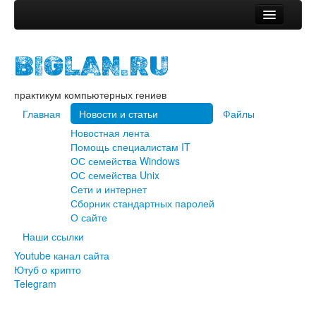
Главная
BIGLAN.RU
Новости и статьи
Новостная лента
практикум компьютерных гениев
Помощь специалистам IT
ОС семейства Windows
Главная
Новости и статьи
Файлы
ОС семейства Unix
Новостная лента
Сети и интернет
Помощь специалистам IT
Сборник стандартных паролей
ОС семейства Windows
О сайте
ОС семейства Unix
Файлы
Сети и интернет
Сборник стандартных паролей
Наши ссылки
О сайте
Youtube канал сайта
Наши ссылки
Ютуб о крипто
Youtube канал сайта
Telegram
Ютуб о крипто
Telegram