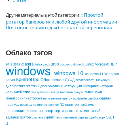
статья
Другие материалы в этой категории:
« Простой
ротатор банеров или любой другой информации
Почтовые сервисы для безопасной переписки »
Облако тэгов
astra
windows
BIOS
Linux
Microsoft
RDP
2012
2012 r2
Astra Linux
busgovru
dotnetfix
windows 10
windows 11
Windows
КриптоПро
Обновление
server
СУФД
безопасность
госуслуги
инструкция
диагностика
жесткий диск
закупки
интернет
история
казначейство
лицензия
как добавить
как установить
линукс
мониторинг
настройка
ошибки
не устанавливается
оффлайн
ошибка
переход
принтер
переход на отечественное ПО
проблемы
сервер
производительность
сертификат
сеть
системный
эцп
администратор
скрипт
скачать
терминальный сервер
фреймворк