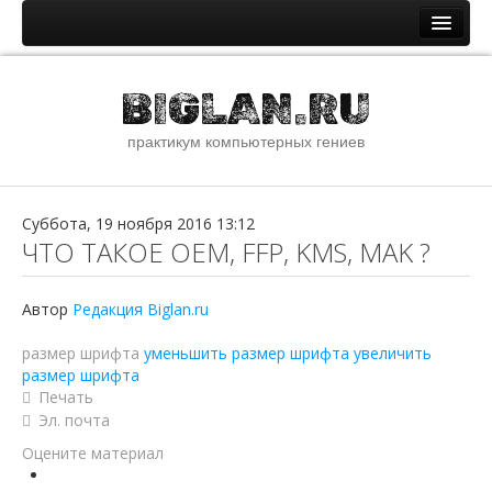
Главная
BIGLAN.RU
Новости и статьи
практикум компьютерных гениев
Новостная лента
Помощь специалистам IT
ОС семейства Windows
Суббота, 19 ноября 2016 13:12
ЧТО ТАКОЕ OEM, FFP, KMS, MAK ?
ОС семейства Unix
Сети и интернет
Автор
Редакция Biglan.ru
Сборник стандартных паролей
размер шрифта
уменьшить размер шрифта
увеличить
О сайте
размер шрифта
Печать
Файлы
Эл. почта
Наши ссылки
Оцените материал
Youtube канал сайта