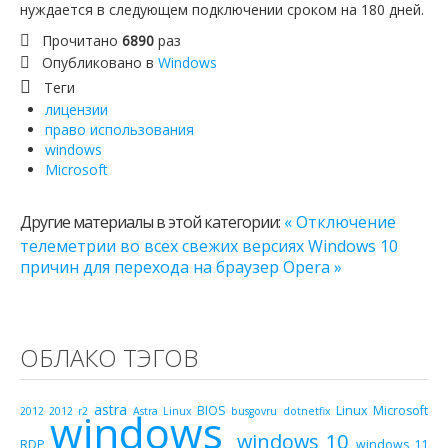
нуждается в следующем подключении сроком на 180 дней.
Прочитано
6890
раз
Опубликовано в
Windows
Теги
лицензии
право использования
windows
Microsoft
Другие материалы в этой категории:
« Отключение
телеметрии во всех свежих версиях Windows
10
причин для перехода на браузер Opera »
ОБЛАКО ТЭГОВ
astra
BIOS
Linux
Microsoft
2012
2012 r2
windows
Astra Linux
busgovru
dotnetfix
windows 10
RDP
windows 11