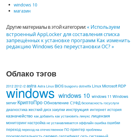
windows 10
магазин
Другие материалы в этой категории:
« Используем
встроенный AppLocker для составления списка
запрещённых к установке программ
Как изменить
редакцию Windows без переустановки OC? »
Облако тэгов
astra
windows
BIOS
Linux
Microsoft
RDP
2012
2012 r2
Astra Linux
busgovru
dotnetfix
windows 10
windows 11
Windows
КриптоПро
Обновление
server
СУФД
безопасность
госуслуги
инструкция
диагностика
жесткий диск
закупки
интернет
история
казначейство
лицензия
как добавить
как установить
линукс
мониторинг
настройка
ошибки
не устанавливается
оффлайн
ошибка
переход
принтер
переход на отечественное ПО
проблемы
сервер
производительность
сертификат
сеть
системный