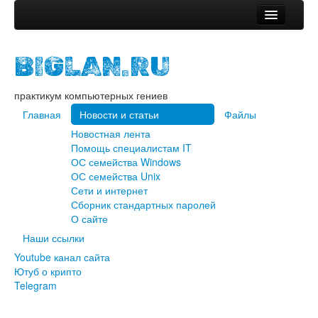
Главная
BIGLAN.RU
Новости и статьи
Новостная лента
практикум компьютерных гениев
Помощь специалистам IT
ОС семейства Windows
Главная
Новости и статьи
Файлы
ОС семейства Unix
Новостная лента
Сети и интернет
Помощь специалистам IT
Сборник стандартных паролей
ОС семейства Windows
О сайте
ОС семейства Unix
Файлы
Сети и интернет
Сборник стандартных паролей
Наши ссылки
О сайте
Youtube канал сайта
Наши ссылки
Ютуб о крипто
Youtube канал сайта
Telegram
Ютуб о крипто
Telegram