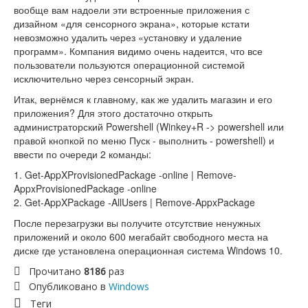
вообще вам надоели эти встроенные приложения с
дизайном «для сенсорного экрана», которые кстати
невозможно удалить через «установку и удаление
программ». Компания видимо очень надеится, что все
пользователи пользуются операционной системой
исключительно через сенсорный экран.
Итак, вернёмся к главному, как же удалить магазин и его
приложения? Для этого достаточно открыть
администраторский Powershell (Winkey+R -> powershell или
правой кнопкой по меню Пуск - выполнить - powershell) и
ввести по очереди 2 команды:
1. Get-AppXProvisionedPackage -online | Remove-
AppxProvisionedPackage -online
2. Get-AppXPackage -AllUsers | Remove-AppxPackage
После перезагрузки вы получите отсутствие ненужных
приложений и около 600 мегабайт свободного места на
диске где установлена операционная система Windows 10.
Прочитано
8186
раз
Опубликовано в
Windows
Теги