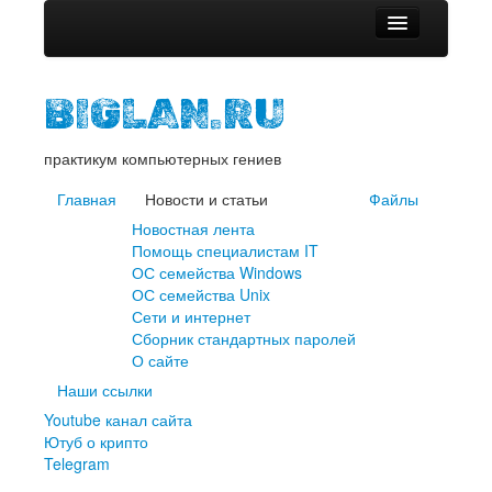
Главная
BIGLAN.RU
Новости и статьи
Новостная лента
практикум компьютерных гениев
Помощь специалистам IT
Главная
ОС семейства Windows
Новости и статьи
Файлы
ОС семейства Unix
Новостная лента
Сети и интернет
Помощь специалистам IT
Сборник стандартных паролей
ОС семейства Windows
О сайте
ОС семейства Unix
Сети и интернет
Файлы
Сборник стандартных паролей
Наши ссылки
О сайте
Youtube канал сайта
Наши ссылки
Ютуб о крипто
Youtube канал сайта
Telegram
Ютуб о крипто
Telegram