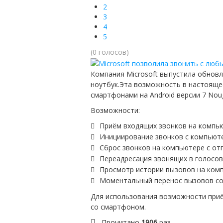
2
3
4
5
(0 голосов)
Компания Microsoft выпустила обнов
ноутбук.Эта возможность в наcтоящее
смартфонами на Android версии 7 Nou
Возможности:
Приём входящих звонков на компь
Инициирование звонков с компьют
Сброс звонков на компьютере с от
Переадресация звонящих в голосов
Просмотр истории вызовов на ком
Моментальный перенос вызовов со
Для использования возможности приё
со смартфоном.
Прочитано
1906
раз