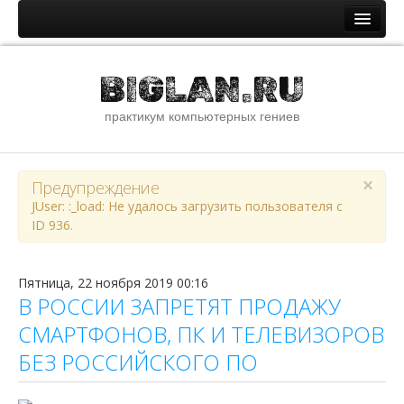
Главная
BIGLAN.RU
Новости и статьи
практикум компьютерных гениев
Новостная лента
Помощь специалистам IT
ОС семейства Windows
×
Предупреждение
JUser: :_load: Не удалось загрузить пользователя с
ОС семейства Unix
ID 936.
Сети и интернет
Сборник стандартных паролей
Пятница, 22 ноября 2019 00:16
В РОССИИ ЗАПРЕТЯТ ПРОДАЖУ
О сайте
СМАРТФОНОВ, ПК И ТЕЛЕВИЗОРОВ
Файлы
БЕЗ РОССИЙСКОГО ПО
Наши ссылки
Youtube канал сайта