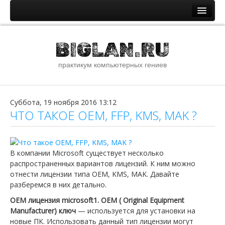
Главная
BIGLAN.RU
Новости и статьи
практикум компьютерных гениев
Новостная лента
Помощь специалистам IT
ОС семейства Windows
Суббота, 19 ноября 2016 13:12
ЧТО ТАКОЕ OEM, FFP, KMS, MAK ?
ОС семейства Unix
Сети и интернет
В компании Microsoft существует несколько
Сборник стандартных паролей
распространенных вариантов лицензий. К ним можно
О сайте
отнести лицензии типа OEM, KMS, MAK. Давайте
разберемся в них детально.
Файлы
OEM лицензия microsoft1. OEM ( Original Equipment
Наши ссылки
Manufacturer) ключ
— используется для установки на
новые ПК. Использовать данный тип лицензии могут
Youtube канал сайта