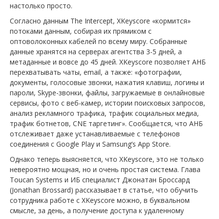
настолько просто.
Ютуб о крипто
Согласно данным The Intercept, XKeyscore «кормится»
потоками данным, собирая их прямиком с
Telegram
оптоволоконных кабелей по всему миру. Собранные
данные хранятся на серверах агентства 3-5 дней, а
метаданные и вовсе до 45 дней. XKeyscore позволяет АНБ
перехватывать чаты, email, а также: «фотографии,
документы, голосовые звонки, нажатия клавиш, логины и
пароли, Skype-звонки, файлы, загружаемые в онлайновые
сервисы, фото с веб-камер, истории поисковых запросов,
анализ рекламного трафика, трафик социальных медиа,
трафик ботнетов, CNE таргетинг». Сообщается, что АНБ
отслеживает даже устанавливаемые с телефонов
соединения с Google Play и Samsung’s App Store.
Однако теперь выясняется, что XKeyscore, это не только
невероятно мощная, но и очень простая система. Глава
Toucan Systems и ИБ специалист Джонатан Броссард
(Jonathan Brossard) рассказывает в статье, что обучить
сотрудника работе с XKeyscore можно, в буквальном
смысле, за день, а получение доступа к удаленному