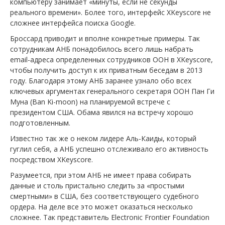
компьютеру занимает «минуты, если не секунды
реального времени». Более того, интерфейс XKeyscore не
сложнее интерфейса поиска Google.
Броссард приводит и вполне конкретные примеры. Так
сотрудникам АНБ понадобилось всего лишь набрать
email-адреса определенных сотрудников ООН в XKeyscore,
чтобы получить доступ к их приватным беседам в 2013
году. Благодаря этому АНБ заранее узнало обо всех
ключевых аргументах генерального секретаря ООН Пан Ги
Муна (Ban Ki-moon) на планируемой встрече с
президентом США. Обама явился на встречу хорошо
подготовленным.
Известно так же о неком лидере Аль-Каиды, который
гуглил себя, а АНБ успешно отслеживало его активность
посредством XKeyscore.
Разумеется, при этом АНБ не имеет права собирать
данные и столь пристально следить за «простыми
смертными» в США, без соответствующего судебного
ордера. На деле все это может оказаться несколько
сложнее. Так представитель Electronic Frontier Foundation