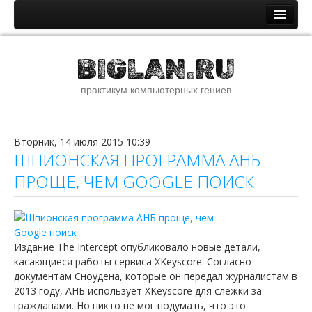
Главная
BIGLAN.RU
Новости и статьи
практикум компьютерных гениев
Новостная лента
Помощь специалистам IT
ОС семейства Windows
Вторник, 14 июля 2015 10:39
ШПИОНСКАЯ ПРОГРАММА АНБ
ОС семейства Unix
ПРОЩЕ, ЧЕМ GOOGLE ПОИСК
Сети и интернет
Сборник стандартных паролей
О сайте
Издание The Intercept опубликовало новые детали,
касающиеся работы сервиса XKeyscore. Согласно
Файлы
документам Сноудена, которые он передал журналистам в
Наши ссылки
2013 году, АНБ использует XKeyscore для слежки за
гражданами. Но никто не мог подумать, что это
Youtube канал сайта