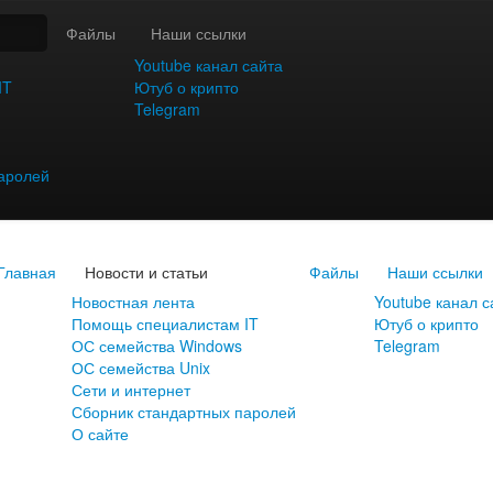
Файлы
Наши ссылки
Youtube канал сайта
IT
Ютуб о крипто
Telegram
аролей
Главная
Новости и статьи
Файлы
Наши ссылки
Новостная лента
Youtube канал с
Помощь специалистам IT
Ютуб о крипто
ОС семейства Windows
Telegram
ОС семейства Unix
Сети и интернет
Сборник стандартных паролей
О сайте