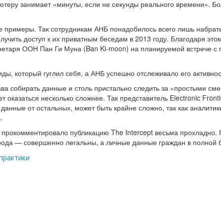
ютеру занимает «минуты, если не секунды реального времени». Бо
е примеры. Так сотрудникам АНБ понадобилось всего лишь набрат
лучить доступ к их приватным беседам в 2013 году. Благодаря это
ретаря ООН Пан Ги Муна (Ban Ki-moon) на планируемой встрече с
иды, который гуглил себя, а АНБ успешно отслеживало его активно
ава собирать данные и столь пристально следить за «простыми см
т оказаться несколько сложнее. Так представитель Electronic Fronti
 данные от остальных, может быть крайне сложно, так как аналити
.
прокомментировало публикацию The Intercept весьма прохладно. П
рода — совершенно легальны, а личные данные граждан в полной 
практики