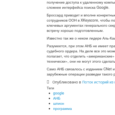
получение доступа к удаленному компь
сложнее интерфейса поиска Google.
Броссард приводит и вполне конкретны
сотрудников ООН в XKeyscore, чтобы по
ключевых аргументах генерального сек
встречу хорошо подготовленным.
Известно так же о неком лидере Аль-Ка
Разумеется, при этом АНБ не имеет пр
судебного ордера. На деле все это може
полагает, что отделить «американские»
технически», они не могут этого сделать
Само АНБ связалось с изданием CNet и 
зарубежные операции разведки такого 
Опубликовано в
Поток историй из 
Теги
google
АНБ
шпион
программа