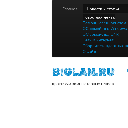
Главная
Новости и статьи
Новостная лента
Помощь специалистам 
ОС семейства Windows
ОС семейства Unix
Сети и интернет
Сборник стандартных п
О сайте
BIGLAN.RU
практикум компьютерных гениев