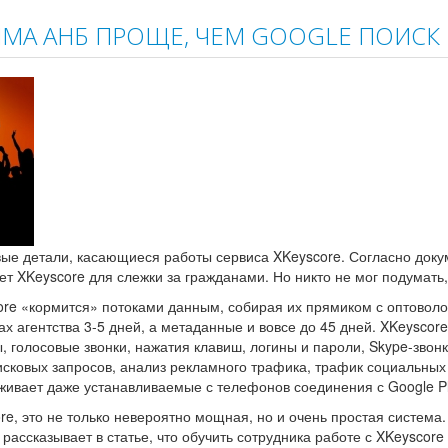
МА АНБ ПРОЩЕ, ЧЕМ GOOGLE ПОИСК
овые детали, касающиеся работы сервиса XKeyscore. Согласно док
т XKeyscore для слежки за гражданами. Но никто не мог подумать, 
core «кормится» потоками данным, собирая их прямиком с оптоволо
 агентства 3-5 дней, а метаданные и вовсе до 45 дней. XKeyscor
ы, голосовые звонки, нажатия клавиш, логины и пароли, Skype-зво
оисковых запросов, анализ рекламного трафика, трафик социальных
живает даже устанавливаемые с телефонов соединения с Google Pl
re, это не только невероятно мощная, но и очень простая система
рассказывает в статье, что обучить сотрудника работе с XKeyscore