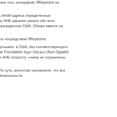
лее того, интерфейс XKeyscore не
ь email-адреса определенных
му АНБ заранее узнало обо всех
 президентом США. Обама явился на
сть посредством XKeyscore.
ертными» в США, без соответствующего
er Foundation Курт Обсахл (Kurt Opsahl)
ки АНБ попросту «никак не ограничены
о сути, агентство напомнило, что все
безопасности.